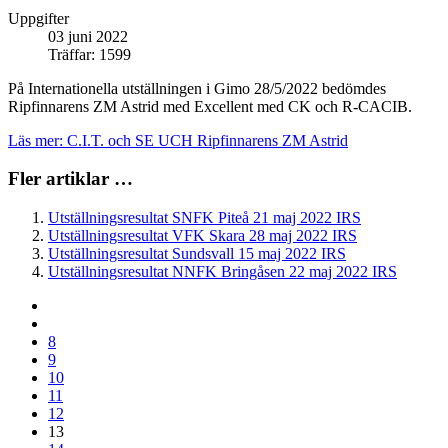
Uppgifter
03 juni 2022
Träffar: 1599
På Internationella utställningen i Gimo 28/5/2022 bedömdes
Ripfinnarens ZM Astrid med Excellent med CK och R-CACIB.
Läs mer: C.I.T. och SE UCH Ripfinnarens ZM Astrid
Fler artiklar …
Utställningsresultat SNFK Piteå 21 maj 2022 IRS
Utställningsresultat VFK Skara 28 maj 2022 IRS
Utställningsresultat Sundsvall 15 maj 2022 IRS
Utställningsresultat NNFK Bringåsen 22 maj 2022 IRS
8
9
10
11
12
13