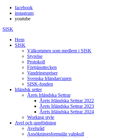
facebook
instagram
youtube
SISK
Hem
SISK
Välkommen som medlem i SISK
Styrelse
Protokoll
Förtjänsttecken
Vandringspriser
Svenska Irländarcupen
SISK-fonden
Irländsk setter
Årets Irländska Settrar
Årets Irländska Settrar 2022
Årets Irländska Settrar 2023
Årets Irländska Settrar 2024
Working style
Avel och uppfödning
Avelsråd
Ansökningsformulär valpkull