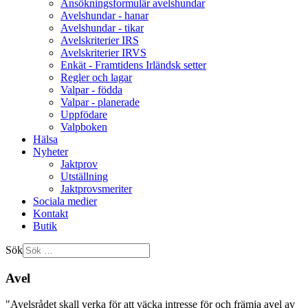
Ansökningsformulär avelshundar
Avelshundar - hanar
Avelshundar - tikar
Avelskriterier IRS
Avelskriterier IRVS
Enkät - Framtidens Irländsk setter
Regler och lagar
Valpar - födda
Valpar - planerade
Uppfödare
Valpboken
Hälsa
Nyheter
Jaktprov
Utställning
Jaktprovsmeriter
Sociala medier
Kontakt
Butik
Sök
Avel
"Avelsrådet skall verka för att väcka intresse för och främja avel av