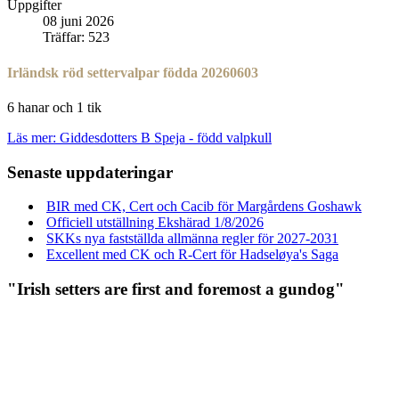
Uppgifter
08 juni 2026
Träffar: 523
Irländsk röd settervalpar födda 20260603
6 hanar och 1 tik
Läs mer: Giddesdotters B Speja - född valpkull
Senaste uppdateringar
BIR med CK, Cert och Cacib för Margårdens Goshawk
Officiell utställning Ekshärad 1/8/2026
SKKs nya fastställda allmänna regler för 2027-2031
Excellent med CK och R-Cert för Hadseløya's Saga
"Irish setters are first and foremost a gundog"