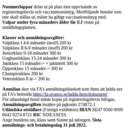
Nummerlappar
delas ut på plats mot uppvisande av
registreringsbevis och vaccinationsintyg. Medföljande hundar som
inte skall ställas ut, måste ha giltigt vaccinationsintyg med.
Valpar under fyra månaders ålder får EJ
vistas på
utställningsplatsen.
Klasser och anmälningsavgifter:
Valpklass I 4-6 månader (inoff) 200 kr
Valpklass II 6-9 månader (inoff) 200 kr
Juniorklass 9-18 månader 300 kr
Unghundsklass 15-24 månader 300 kr
Jaktklass 15 månader-> + jaktmerit 300 kr
Öppenklass 15 månader-> 300 kr
Championklass 200 kr
Veteranklass 8 år-> 200 kr
Anmälan
sker via FA’s anmälningsblankett som finns att ladda ner
på FA’s hemsida
https://fa-avance.se/ladda-hem/dokument/
För utlandsägd hund måste kopia på registreringsbevis bifogas.
Anmälningsavgiften
insättes på pgkonto 274872-1
Utländska utställare
(Foreign exhibitors)
IBAN
SE47 9500 0099
6042 0274 8721
BIC
NDEASESS
Ange hundens ras, klass samt Sunne på talongen.
Sista
anmälnings- och betalningsdag 31 juli 2022.