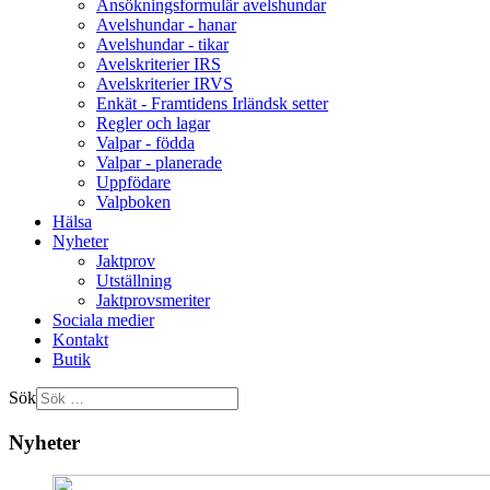
Ansökningsformulär avelshundar
Avelshundar - hanar
Avelshundar - tikar
Avelskriterier IRS
Avelskriterier IRVS
Enkät - Framtidens Irländsk setter
Regler och lagar
Valpar - födda
Valpar - planerade
Uppfödare
Valpboken
Hälsa
Nyheter
Jaktprov
Utställning
Jaktprovsmeriter
Sociala medier
Kontakt
Butik
Sök
Nyheter