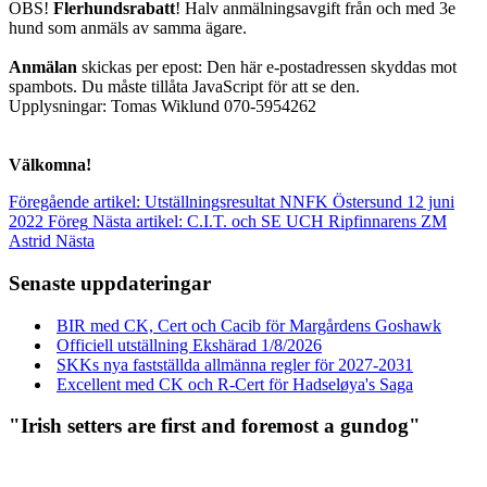
OBS!
Flerhundsrabatt
! Halv anmälningsavgift från och med 3e
hund som anmäls av samma ägare.
Anmälan
skickas per epost:
Den här e-postadressen skyddas mot
spambots. Du måste tillåta JavaScript för att se den.
Upplysningar: Tomas Wiklund 070-5954262
Välkomna!
Föregående artikel: Utställningsresultat NNFK Östersund 12 juni
2022
Föreg
Nästa artikel: C.I.T. och SE UCH Ripfinnarens ZM
Astrid
Nästa
Senaste uppdateringar
BIR med CK, Cert och Cacib för Margårdens Goshawk
Officiell utställning Ekshärad 1/8/2026
SKKs nya fastställda allmänna regler för 2027-2031
Excellent med CK och R-Cert för Hadseløya's Saga
"Irish setters are first and foremost a gundog"