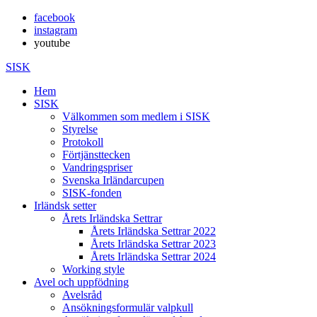
facebook
instagram
youtube
SISK
Hem
SISK
Välkommen som medlem i SISK
Styrelse
Protokoll
Förtjänsttecken
Vandringspriser
Svenska Irländarcupen
SISK-fonden
Irländsk setter
Årets Irländska Settrar
Årets Irländska Settrar 2022
Årets Irländska Settrar 2023
Årets Irländska Settrar 2024
Working style
Avel och uppfödning
Avelsråd
Ansökningsformulär valpkull