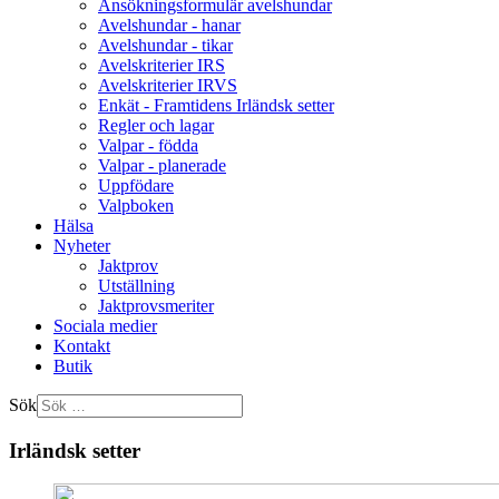
Ansökningsformulär avelshundar
Avelshundar - hanar
Avelshundar - tikar
Avelskriterier IRS
Avelskriterier IRVS
Enkät - Framtidens Irländsk setter
Regler och lagar
Valpar - födda
Valpar - planerade
Uppfödare
Valpboken
Hälsa
Nyheter
Jaktprov
Utställning
Jaktprovsmeriter
Sociala medier
Kontakt
Butik
Sök
Irländsk setter