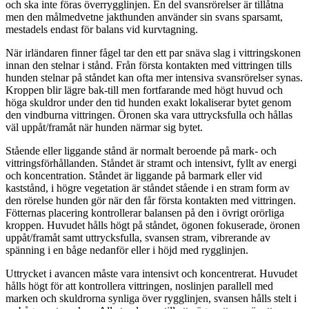
och ska inte föras överrygglinjen. En del svansrörelser är tillåtna
men den målmedvetne jakthunden använder sin svans sparsamt,
mestadels endast för balans vid kurvtagning.
När irländaren finner fågel tar den ett par snäva slag i vittringskonen
innan den stelnar i stånd. Från första kontakten med vittringen tills
hunden stelnar på ståndet kan ofta mer intensiva svansrörelser synas.
Kroppen blir lägre bak-till men fortfarande med högt huvud och
höga skuldror under den tid hunden exakt lokaliserar bytet genom
den vindburna vittringen. Öronen ska vara uttrycksfulla och hållas
väl uppåt/framåt när hunden närmar sig bytet.
Stående eller liggande stånd är normalt beroende på mark- och
vittringsförhållanden. Ståndet är stramt och intensivt, fyllt av energi
och koncentration. Ståndet är liggande på barmark eller vid
kaststånd, i högre vegetation är ståndet stående i en stram form av
den rörelse hunden gör när den får första kontakten med vittringen.
Fötternas placering kontrollerar balansen på den i övrigt orörliga
kroppen. Huvudet hålls högt på ståndet, ögonen fokuserade, öronen
uppåt/framåt samt uttrycksfulla, svansen stram, vibrerande av
spänning i en båge nedanför eller i höjd med rygglinjen.
Uttrycket i avancen måste vara intensivt och koncentrerat. Huvudet
hålls högt för att kontrollera vittringen, noslinjen parallell med
marken och skuldrorna synliga över rygglinjen, svansen hålls stelt i