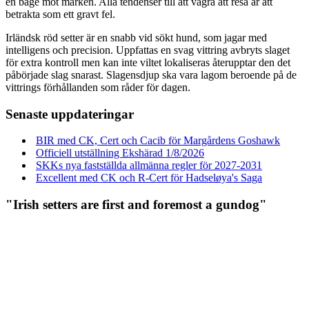
en båge mot marken. Alla tendenser till att vägra att resa är att
betrakta som ett gravt fel.
Irländsk röd setter är en snabb vid sökt hund, som jagar med
intelligens och precision. Uppfattas en svag vittring avbryts slaget
för extra kontroll men kan inte viltet lokaliseras återupptar den det
påbörjade slag snarast. Slagensdjup ska vara lagom beroende på de
vittrings förhållanden som råder för dagen.
Senaste uppdateringar
BIR med CK, Cert och Cacib för Margårdens Goshawk
Officiell utställning Ekshärad 1/8/2026
SKKs nya fastställda allmänna regler för 2027-2031
Excellent med CK och R-Cert för Hadseløya's Saga
"Irish setters are first and foremost a gundog"