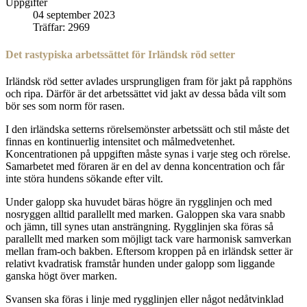
Uppgifter
04 september 2023
Träffar: 2969
Det rastypiska arbetssättet för Irländsk röd setter
Irländsk röd setter avlades ursprungligen fram för jakt på rapphöns
och ripa. Därför är det arbetssättet vid jakt av dessa båda vilt som
bör ses som norm för rasen.
I den irländska setterns rörelsemönster arbetssätt och stil måste det
finnas en kontinuerlig intensitet och målmedvetenhet.
Koncentrationen på uppgiften måste synas i varje steg och rörelse.
Samarbetet med föraren är en del av denna koncentration och får
inte störa hundens sökande efter vilt.
Under galopp ska huvudet bäras högre än rygglinjen och med
nosryggen alltid parallellt med marken. Galoppen ska vara snabb
och jämn, till synes utan ansträngning. Rygglinjen ska föras så
parallellt med marken som möjligt tack vare harmonisk samverkan
mellan fram-och bakben. Eftersom kroppen på en irländsk setter är
relativt kvadratisk framstår hunden under galopp som liggande
ganska högt över marken.
Svansen ska föras i linje med rygglinjen eller något nedåtvinklad