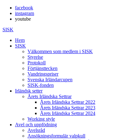
facebook
instagram
youtube
SISK
Hem
SISK
Välkommen som medlem i SISK
Styrelse
Protokoll
Förtjänsttecken
Vandringspriser
Svenska Irländarcupen
SISK-fonden
Irländsk setter
Årets Irländska Settrar
Årets Irländska Settrar 2022
Årets Irländska Settrar 2023
Årets Irländska Settrar 2024
Working style
Avel och uppfödning
Avelsråd
Ansökningsformulär valpkull