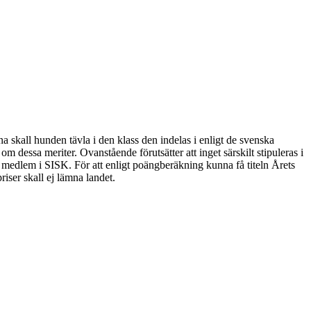
na skall hunden tävla i den klass den indelas i enligt de svenska
m dessa meriter. Ovanstående förutsätter att inget särskilt stipuleras i
är medlem i SISK. För att enligt poängberäkning kunna få titeln Årets
iser skall ej lämna landet.