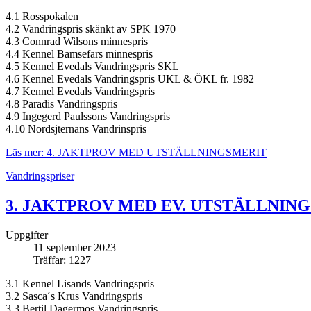
4.1 Rosspokalen
4.2 Vandringspris skänkt av SPK 1970
4.3 Connrad Wilsons minnespris
4.4 Kennel Bamsefars minnespris
4.5 Kennel Evedals Vandringspris SKL
4.6 Kennel Evedals Vandringspris UKL & ÖKL fr. 1982
4.7 Kennel Evedals Vandringspris
4.8 Paradis Vandringspris
4.9 Ingegerd Paulssons Vandringspris
4.10 Nordsjternans Vandrinspris
Läs mer: 4. JAKTPROV MED UTSTÄLLNINGSMERIT
Vandringspriser
3. JAKTPROV MED EV. UTSTÄLLNIN
Uppgifter
11 september 2023
Träffar: 1227
3.1 Kennel Lisands Vandringspris
3.2 Sasca´s Krus Vandringspris
3.3 Bertil Dagermos Vandringspris