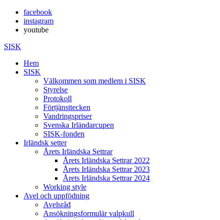
facebook
instagram
youtube
SISK
Hem
SISK
Välkommen som medlem i SISK
Styrelse
Protokoll
Förtjänsttecken
Vandringspriser
Svenska Irländarcupen
SISK-fonden
Irländsk setter
Årets Irländska Settrar
Årets Irländska Settrar 2022
Årets Irländska Settrar 2023
Årets Irländska Settrar 2024
Working style
Avel och uppfödning
Avelsråd
Ansökningsformulär valpkull