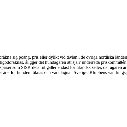
räkna sig poäng, pris eller dylikt vid tävlan i de övriga nordiska länder
illgodoräknas, åligger det hundägaren att själv underrätta priskommittén o
spriser som SISK delar ut gäller endast för Irländsk setter, där ägaren 
r året för hunden räknas och vara tagna i Sverige. Klubbens vandringspr