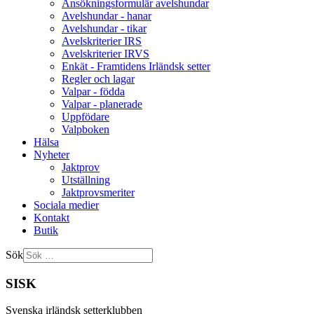
Ansökningsformulär avelshundar
Avelshundar - hanar
Avelshundar - tikar
Avelskriterier IRS
Avelskriterier IRVS
Enkät - Framtidens Irländsk setter
Regler och lagar
Valpar - födda
Valpar - planerade
Uppfödare
Valpboken
Hälsa
Nyheter
Jaktprov
Utställning
Jaktprovsmeriter
Sociala medier
Kontakt
Butik
Sök
SISK
Svenska irländsk setterklubben