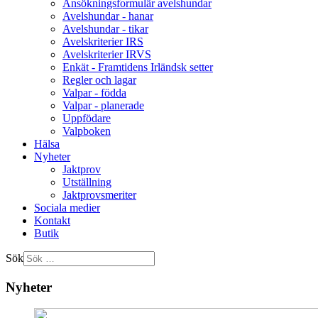
Ansökningsformulär avelshundar
Avelshundar - hanar
Avelshundar - tikar
Avelskriterier IRS
Avelskriterier IRVS
Enkät - Framtidens Irländsk setter
Regler och lagar
Valpar - födda
Valpar - planerade
Uppfödare
Valpboken
Hälsa
Nyheter
Jaktprov
Utställning
Jaktprovsmeriter
Sociala medier
Kontakt
Butik
Sök
Nyheter