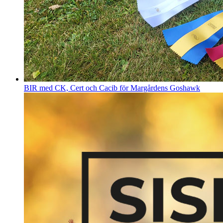
BIR med CK, Cert och Cacib för Margårdens Goshawk