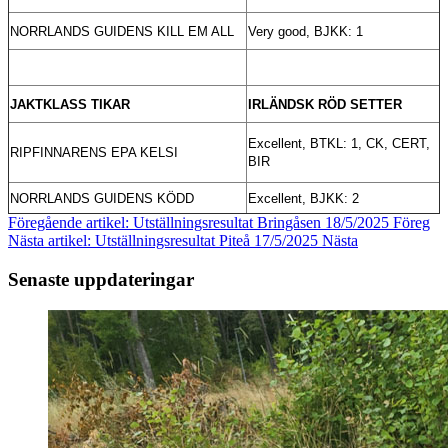
NORRLANDS GUIDENS KILL EM ALL
Very good, BJKK: 1
JAKTKLASS TIKAR
IRLÄNDSK RÖD SETTER
Excellent
, BTKL: 1
, CK, CERT,
RIPFINNARENS EPA KELSI
BIR
NORRLANDS GUIDENS KÖDD
Excellent, BJKK: 2
Föregående artikel: Utställningsresultat Bringåsen 18/5/2025
Föreg
Nästa artikel: Utställningsresultat Piteå 17/5/2025
Nästa
Senaste uppdateringar