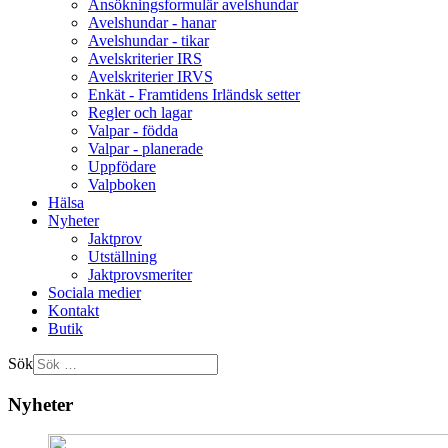
Ansökningsformulär avelshundar
Avelshundar - hanar
Avelshundar - tikar
Avelskriterier IRS
Avelskriterier IRVS
Enkät - Framtidens Irländsk setter
Regler och lagar
Valpar - födda
Valpar - planerade
Uppfödare
Valpboken
Hälsa
Nyheter
Jaktprov
Utställning
Jaktprovsmeriter
Sociala medier
Kontakt
Butik
Sök
Nyheter