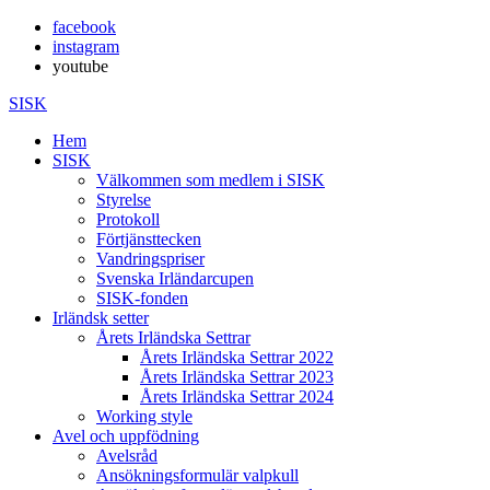
facebook
instagram
youtube
SISK
Hem
SISK
Välkommen som medlem i SISK
Styrelse
Protokoll
Förtjänsttecken
Vandringspriser
Svenska Irländarcupen
SISK-fonden
Irländsk setter
Årets Irländska Settrar
Årets Irländska Settrar 2022
Årets Irländska Settrar 2023
Årets Irländska Settrar 2024
Working style
Avel och uppfödning
Avelsråd
Ansökningsformulär valpkull