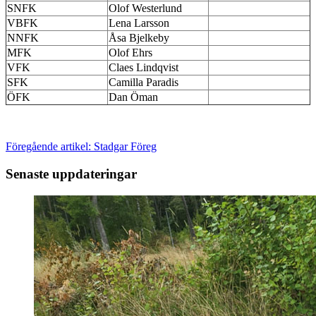
SNFK
Olof Westerlund
VBFK
Lena Larsson
NNFK
Åsa Bjelkeby
MFK
Olof Ehrs
VFK
Claes Lindqvist
SFK
Camilla Paradis
ÖFK
Dan Öman
Föregående artikel: Stadgar
Föreg
Senaste uppdateringar