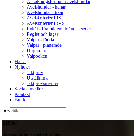
Ansökningsformulär avelshundar
Avelshundar - hanar
Avelshundar - tikar
Avelskriterier IRS
Avelskriterier IRVS
Enkät - Framtidens Irländsk setter
Regler och lagar
Valpar - födda
Valpar - planerade
Uppfödare
Valpboken
Hälsa
Nyheter
Jaktprov
Utställning
Jaktprovsmeriter
Sociala medier
Kontakt
Butik
Sök
SISK
Svenska irländsk setterklubben