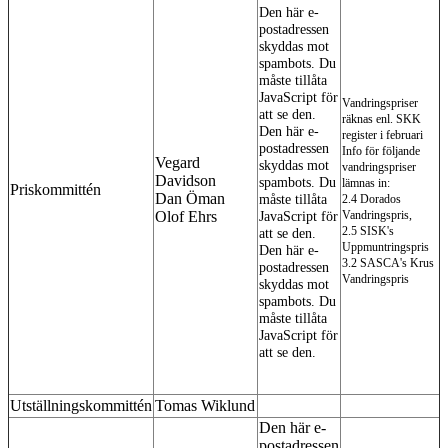
Den här e-
postadressen
skyddas mot
spambots. Du
måste tillåta
JavaScript för
Vandringspriser
att se den.
räknas enl. SKK
Den här e-
register i februari
postadressen
Info för följande
Vegard
skyddas mot
vandringspriser
Davidson
spambots. Du
lämnas in:
Priskommittén
Dan Öman
måste tillåta
2.4 Dorados
Olof Ehrs
Vandringspris,
JavaScript för
2.5 SISK's
att se den.
Uppmuntringspris
Den här e-
3.2 SASCA's Krus
postadressen
Vandringspris
skyddas mot
spambots. Du
måste tillåta
JavaScript för
att se den.
Utställningskommittén
Tomas Wiklund
Den här e-
postadressen