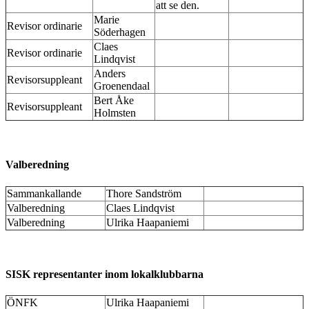
att se den.
Marie
Revisor ordinarie
Söderhagen
Claes
Revisor ordinarie
Lindqvist
Anders
Revisorsuppleant
Groenendaal
Bert Åke
Revisorsuppleant
Holmsten
Valberedning
Sammankallande
Thore Sandström
Valberedning
Claes Lindqvist
Valberedning
Ulrika Haapaniemi
SISK representanter inom lokalklubbarna
ÖNFK
Ulrika Haapaniemi