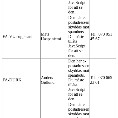
JavaScript
för att se
den.
Den här e-
postadressen
skyddas mot
spambots.
Mats
Tel.: 073 051
FA-VU suppleant
Du måste
Haapaniemi
45 67
tillåta
JavaScript
för att se
den.
Den här e-
postadressen
skyddas mot
spambots.
Anders
Tel.: 070 665
FA-DURK
Du måste
Gidlund
23 01
tillåta
JavaScript
för att se
den.
Den här e-
postadressen
skyddas mot