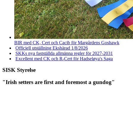
BIR med CK, Cert och Cacib för Margårdens Goshawk
Officiell utställning Ekshärad 1/8/2026
SKKs nya fastställda allmänna regler för 2027-2031
Excellent med CK och R-Cert för Hadseløya's Saga
SISK Styrelse
"Irish setters are first and foremost a gundog"