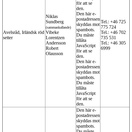
för att se
den.
Den här e-
Niklas
postadressen
Sundberg
Tel.: +46 725
skyddas mot
775 724
(sammankallande)
spambots.
Avelsråd, Irländsk röd
Vibeke
Tel.: +46 702
Du måste
setter
Lorentzen
735 531
tillåta
Andersson
Tel.: +46 305
JavaScript
Robert
6999
för att se
Olausson
den.
Den här e-
postadressen
skyddas mot
spambots.
Du måste
tillåta
JavaScript
för att se
den.
Den här e-
postadressen
skyddas mot
spambots.
Du måste