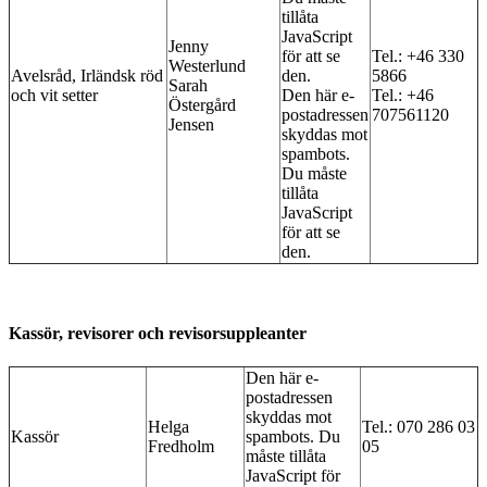
tillåta
JavaScript
Jenny
för att se
Tel.: +46 330
Westerlund
Avelsråd, Irländsk röd
den.
5866
Sarah
och vit setter
Den här e-
Tel.: +46
Östergård
postadressen
707561120
Jensen
skyddas mot
spambots.
Du måste
tillåta
JavaScript
för att se
den.
Kassör, revisorer och revisorsuppleanter
Den här e-
postadressen
skyddas mot
Helga
Tel.: 070 286 03
Kassör
spambots. Du
Fredholm
05
måste tillåta
JavaScript för