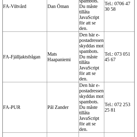
spambots.
Tel.: 0706 47
FA-Viltvård
Dan Öman
Du måste
30 58
tillåta
JavaScript
för att se
den.
Den här e-
postadressen
skyddas mot
spambots.
Mats
Tel.: 073 051
FA-Fjälljaktsfrågan
Du måste
Haapaniemi
45 67
tillåta
JavaScript
för att se
den.
Den här e-
postadressen
skyddas mot
spambots.
Tel.: 072 253
FA-PUR
Pål Zander
Du måste
25 81
tillåta
JavaScript
för att se
den.