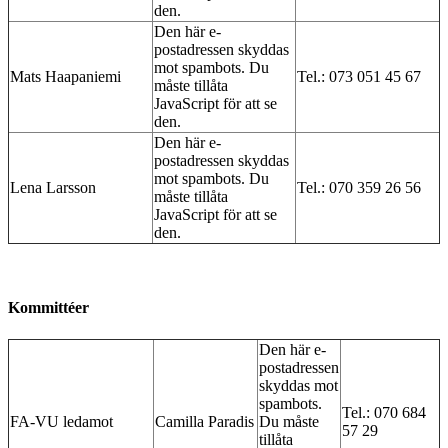
den.
Den här e-
postadressen skyddas
mot spambots. Du
Mats Haapaniemi
Tel.: 073 051 45 67
måste tillåta
JavaScript för att se
den.
Den här e-
postadressen skyddas
mot spambots. Du
Lena Larsson
Tel.: 07
0 359 26 56
måste tillåta
JavaScript för att se
den.
Kommittéer
Den här e-
postadressen
skyddas mot
spambots.
Tel.: 070 684
FA-VU ledamot
Camilla Paradis
Du måste
57 29
tillåta