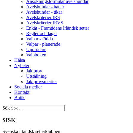
Ansökningsformulär avelshundar
Avelshundar - hanar
Avelshundar - tikar
Avelskriterier IRS
Avelskriterier IRVS
Enkät - Framtidens Irländsk setter
Regler och lagar
Valpar - födda
Valpar - planerade
Uppfödare
Valpboken
Hälsa
Nyheter
Jaktprov
Utställning
Jaktprovsmeriter
Sociala medier
Kontakt
Butik
Sök
SISK
Svenska irländsk setterklubben