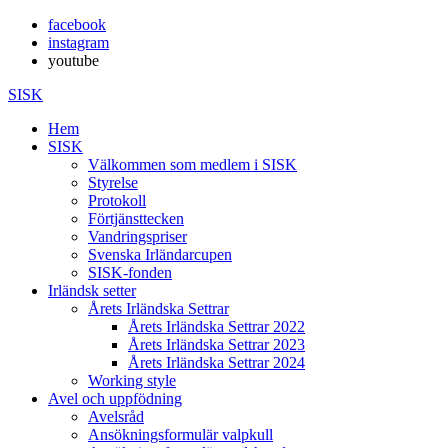
facebook
instagram
youtube
SISK
Hem
SISK
Välkommen som medlem i SISK
Styrelse
Protokoll
Förtjänsttecken
Vandringspriser
Svenska Irländarcupen
SISK-fonden
Irländsk setter
Årets Irländska Settrar
Årets Irländska Settrar 2022
Årets Irländska Settrar 2023
Årets Irländska Settrar 2024
Working style
Avel och uppfödning
Avelsråd
Ansökningsformulär valpkull