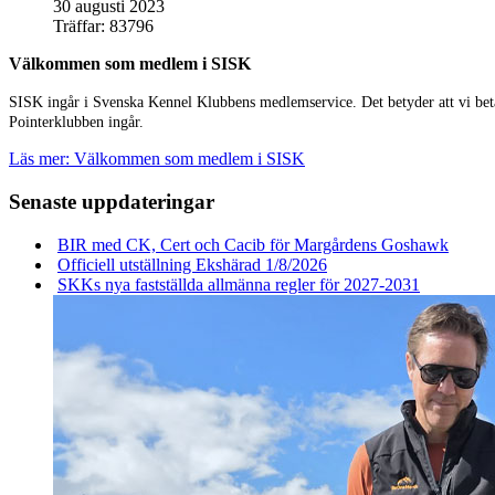
30 augusti 2023
Träffar: 83796
Välkommen som medlem i SISK
SISK ingår i Svenska Kennel Klubbens medlemservice. Det betyder att vi bet
Pointerklubben ingår.
Läs mer: Välkommen som medlem i SISK
Senaste uppdateringar
BIR med CK, Cert och Cacib för Margårdens Goshawk
Officiell utställning Ekshärad 1/8/2026
SKKs nya fastställda allmänna regler för 2027-2031